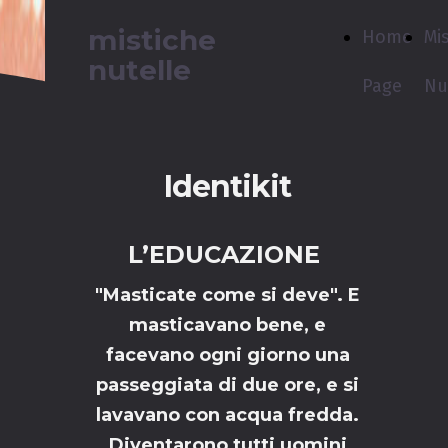
mistiche
Home
Mi
nutelle
Page
Nu
Identikit
L’EDUCAZIONE
"Masticate come si deve". E
masticavano bene, e
facevano ogni giorno una
passeggiata di due ore, e si
lavavano con acqua fredda.
Diventarono tutti uomini